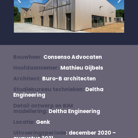
Bouwheer:
Consenso Advocaten
Hoofdaannemer:
Mathieu Gijbels
Architect:
Buro-B architecten
Studiebureau technieken:
Deltha
Engineering
Detail ontwerp en BIM
modellering:
Deltha Engineering
Locatie:
Genk
Uitvoeringsperiode
: december 2020 –