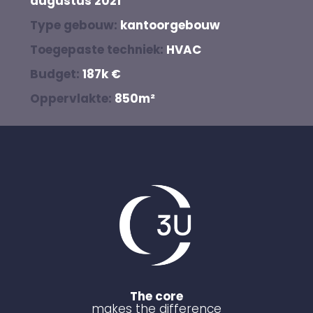
augustus 2021
Type gebouw:
kantoorgebouw
Toegepaste techniek:
HVAC
Budget:
187k €
Oppervlakte:
850m²
The core
makes the difference